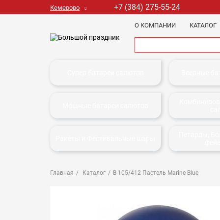
+7 (384) 275-55-24
Кемерово
О КОМПАНИИ
КАТАЛОГ
Супер батареи салютов
Веерные ба
Комбиниров
Мощные батареи салютов
са
Петарды, Б
Ракеты и Фестивальные шары
фей
Главная
Каталог
В 105/412 Пастель Marine Blue