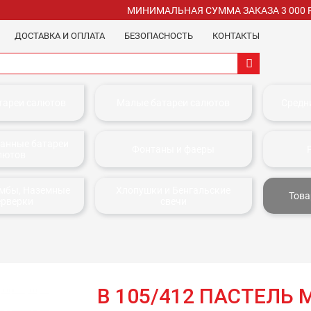
МИНИМАЛЬНАЯ СУММА ЗАКАЗА 3 000 
ДОСТАВКА И ОПЛАТА
БЕЗОПАСНОСТЬ
КОНТАКТЫ
тареи салютов
Малые батареи салютов
Средн
анные батареи
Фонтаны и фаеры
лютов
омбы, Наземные
Хлопушки и Бенгальские
Това
ерверки
свечи
В 105/412 ПАСТЕЛЬ 