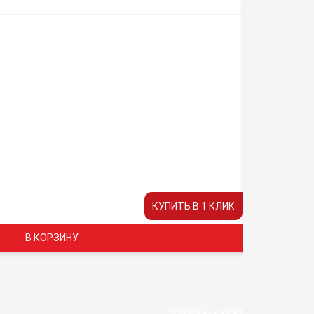
СТАРТ
Заряды
16
Время раб
20
Цена:
КУПИТЬ В 1 КЛИК
2750 руб.
В КОРЗИНУ
+7 (384) 275-55-24