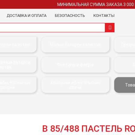
МИНИМАЛЬНАЯ СУММА ЗАКАЗА 3 000
ДОСТАВКА И ОПЛАТА
БЕЗОПАСНОСТЬ
КОНТАКТЫ
тареи салютов
Малые батареи салютов
Средн
анные батареи
Фонтаны и фаеры
лютов
омбы, Наземные
Хлопушки и Бенгальские
Това
ерверки
свечи
В 85/488 ПАСТЕЛЬ R