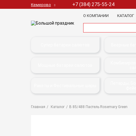
+7 (384) 275-55-24
Кемерово
О КОМПАНИИ
КАТАЛОГ
Супер батареи салютов
Веерные ба
Комбиниров
Мощные батареи салютов
са
Петарды, Б
Ракеты и Фестивальные шары
фей
Главная
Каталог
В 85/488 Пастель Rosemary Green